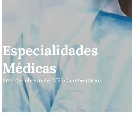
Especialidades
Médicas
dm
·
1 de febrero de 2022
·
0 comentarios