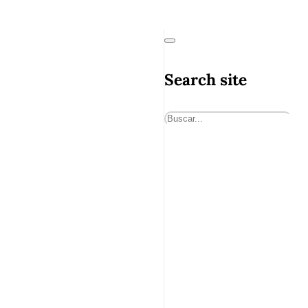
Search site
Buscar