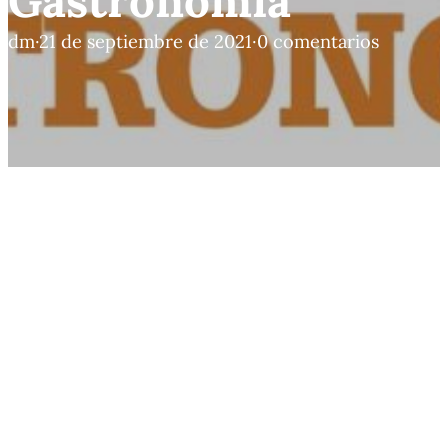
Gastronomía
dm
·
21 de septiembre de 2021
·
0 comentarios