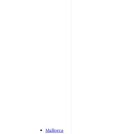
Mallorca