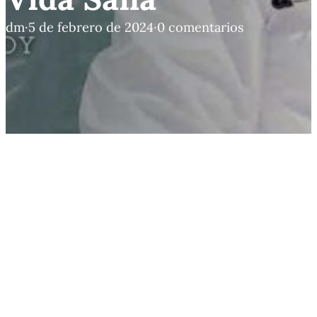
dm
·
5 de febrero de 2024
·
0 comentarios