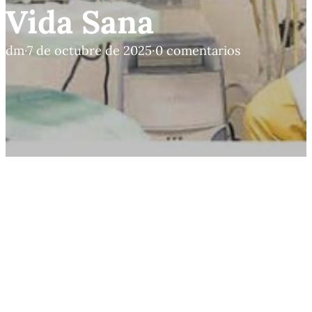
Vida Sana
dm
·
7 de octubre de 2025
·
0 comentarios