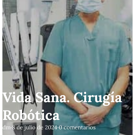
Vida Sana. Cirugía
Robótica
dm
·
8 de julio de 2024
·
0 comentarios